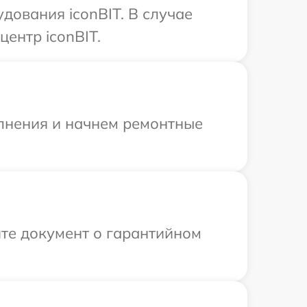
дования iconBIT. В случае
ентр iconBIT.
олнения и начнем ремонтные
те документ о гарантийном