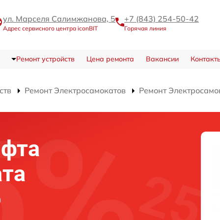
ул. Марселя Салимжанова, 5
+7 (843) 254-50-42
Адрес сервисного центра iconBIT
Горячая линия
Ремонт устройств
Цена ремонта
Вакансии
Контакт
ств
Ремонт Электросамокатов
Ремонт Электросамок
юфта
ата
o