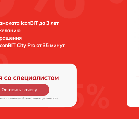
амоката iconBIT до 3 лет
 желанию
бращения
iconBIT City Pro от 35 минут
я со специалистом
Оставить заявку
есь c
политикой конфиденциальности