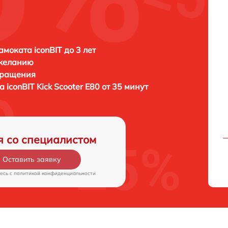
амоката iconBIT до 3 лет
 желанию
бращения
та
iconBIT Kick Scooter E80 от 35 минут
я со специалистом
Оставить заявку
есь c
политикой конфиденциальности