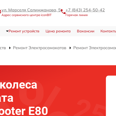
ул. Марселя Салимжанова, 5
+7 (843) 254-50-42
Адрес сервисного центра iconBIT
Горячая линия
Ремонт устройств
Цена ремонта
Вакансии
Контакт
ств
Ремонт Электросамокатов
Ремонт Электросамок
колеса
ата
ooter E80