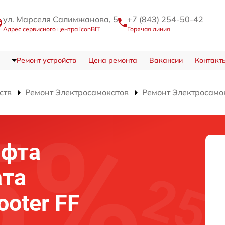
ул. Марселя Салимжанова, 5
+7 (843) 254-50-42
Адрес сервисного центра iconBIT
Горячая линия
Ремонт устройств
Цена ремонта
Вакансии
Контакт
ств
Ремонт Электросамокатов
Ремонт Электросамок
юфта
ата
ooter FF