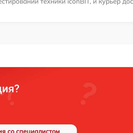
тировании техники iconBIT, и курьер дос
ция?
ия со специалистом