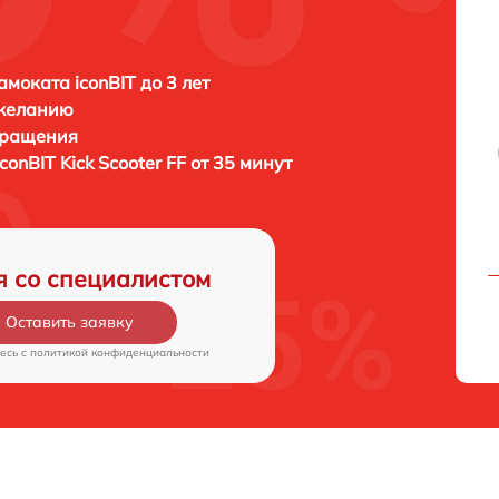
амоката iconBIT до 3 лет
 желанию
бращения
iconBIT Kick Scooter FF от 35 минут
я со специалистом
Оставить заявку
есь c
политикой конфиденциальности