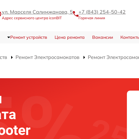
ул. Марселя Салимжанова, 5
+7 (843) 254-50-42
Адрес сервисного центра iconBIT
Горячая линия
Ремонт устройств
Цена ремонта
Вакансии
Контакт
ств
Ремонт Электросамокатов
Ремонт Электросамок
я
ата
ooter