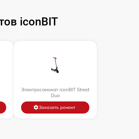
ов iconBIT
Электросамокат iconBIT Street
Duo
Заказать ремонт