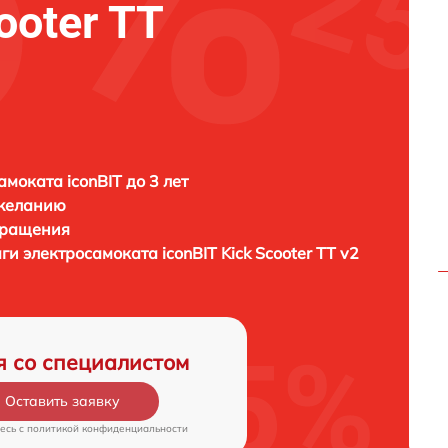
ooter TT
амоката iconBIT до 3 лет
 желанию
бращения
аги электросамоката
iconBIT Kick Scooter TT v2
я со специалистом
Оставить заявку
есь c
политикой конфиденциальности