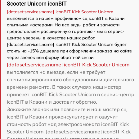
Scooter Unicorn iconBIT
[dataset:services:name] iconBIT Kick Scooter Unicorn
выполняется в нашем профильном сц iconBIT в Казани
опытными мастерами. На все виды работ и запчасти
предоставляем расширенную гарантию - мы в сервис-
центре уверены в качестве наших работ.
[dataset:services:name] iconBIT Kick Scooter Unicorn будет
стоить на -15% дешевле при оформлении заказа на сайте
через звонок или форму обратной связи.
[dataset:services:name] iconBIT Kick Scooter Unicorn
выполняется на выезде, если не требует
специализированного оборудования и длительного
времени ремонта. В таких случаях наш мастер
привезет iconBIT Kick Scooter Unicorn в сервис-центр
iconBIT в Казани и доставит обратно.
Закажите звонок или позвоните и наш мастер сц
iconBIT в Казани проконсультирует и озвучит
стоимость работ над электросамоката iconBIT Kick
Scooter Unicorn. [dataset:services:name] iconBIT Kick
Scooter Unicorn по нашей статистике в среднем