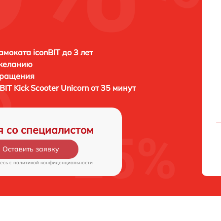
амоката iconBIT до 3 лет
 желанию
бращения
BIT Kick Scooter Unicorn от 35 минут
я со специалистом
Оставить заявку
есь c
политикой конфиденциальности