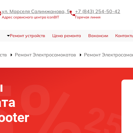
ул. Марселя Салимжанова, 5
+7 (843) 254-50-42
Адрес сервисного центра iconBIT
Горячая линия
Ремонт устройств
Цена ремонта
Вакансии
Контакт
ств
Ремонт Электросамокатов
Ремонт Электросамока
ы
ата
ooter