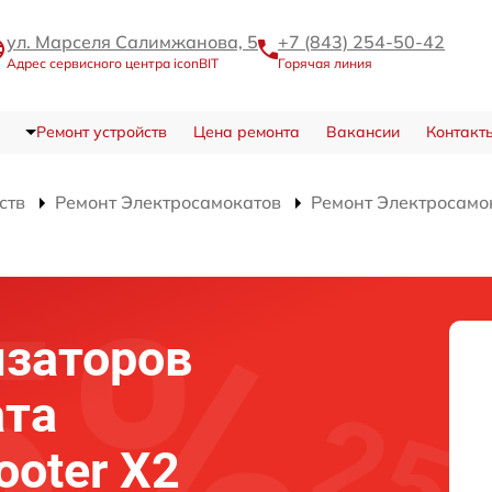
ул. Марселя Салимжанова, 5
+7 (843) 254-50-42
Адрес сервисного центра iconBIT
Горячая линия
Ремонт устройств
Цена ремонта
Вакансии
Контакт
ств
Ремонт Электросамокатов
Ремонт Электросамок
изаторов
ата
ooter X2