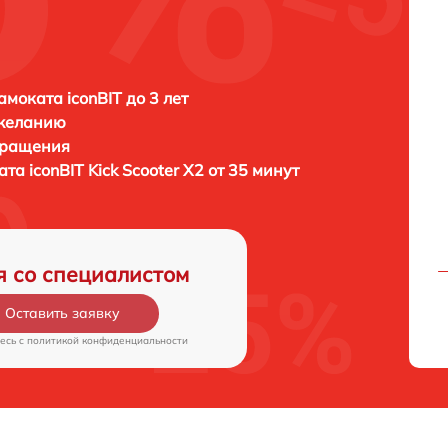
амоката iconBIT до 3 лет
 желанию
бращения
ката
iconBIT Kick Scooter X2 от 35 минут
я со специалистом
Оставить заявку
есь c
политикой конфиденциальности