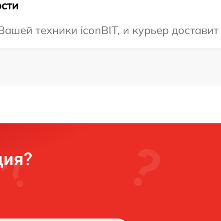
сти
шей техники iconBIT, и курьер доставит 
ция?