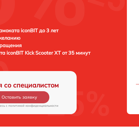
амоката iconBIT до 3 лет
 желанию
бращения
ата
iconBIT Kick Scooter XT от 35 минут
я со специалистом
Оставить заявку
есь c
политикой конфиденциальности