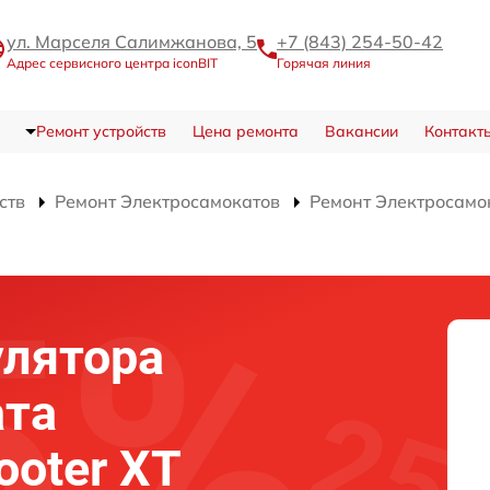
ул. Марселя Салимжанова, 5
+7 (843) 254-50-42
Адрес сервисного центра iconBIT
Горячая линия
Ремонт устройств
Цена ремонта
Вакансии
Контакт
ств
Ремонт Электросамокатов
Ремонт Электросамок
улятора
ата
ooter XT