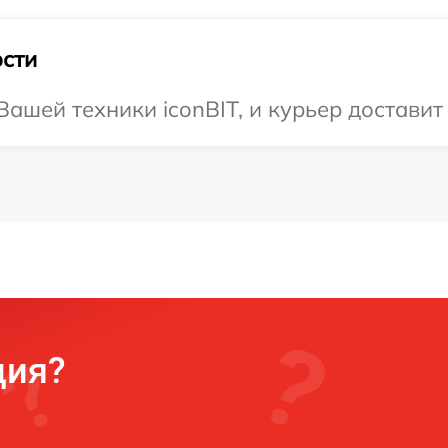
сти
ашей техники iconBIT, и курьер доставит 
ция?