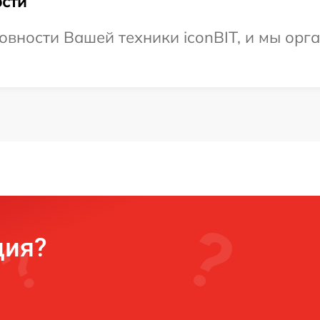
сти
овности Вашей техники iconBIT, и мы орг
ция?