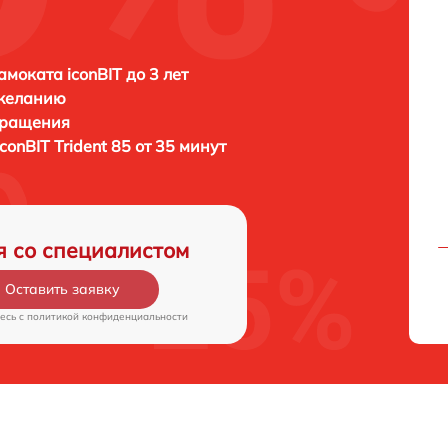
амоката iconBIT до 3 лет
 желанию
бращения
iconBIT Trident 85 от 35 минут
я со специалистом
Оставить заявку
есь c
политикой конфиденциальности