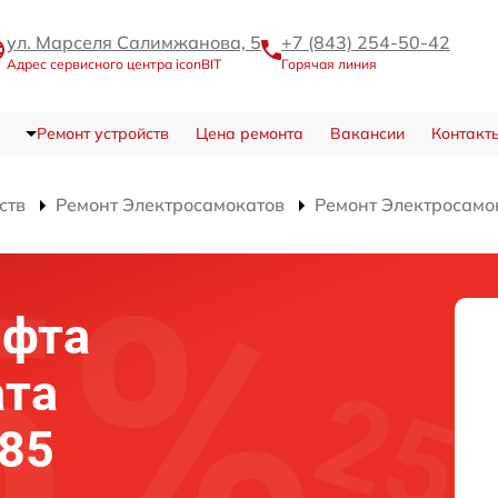
ул. Марселя Салимжанова, 5
+7 (843) 254-50-42
Адрес сервисного центра iconBIT
Горячая линия
Ремонт устройств
Цена ремонта
Вакансии
Контакт
ств
Ремонт Электросамокатов
Ремонт Электросамок
юфта
ата
 85