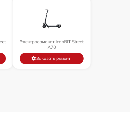
eet
Электросамокат iconBIT Street
A70
Заказать ремонт