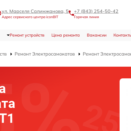
ул. Марселя Салимжанова, 5
+7 (843) 254-50-42
Адрес сервисного центра iconBIT
Горячая линия
Ремонт устройств
Цена ремонта
Вакансии
Контакт
ств
Ремонт Электросамокатов
Ремонт Электросамок
а
ата
 T1