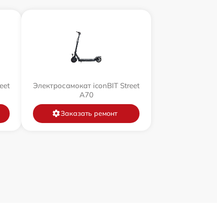
eet
Электросамокат iconBIT Street
A70
Заказать ремонт