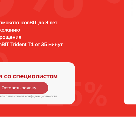
амоката iconBIT до 3 лет
 желанию
бращения
nBIT Trident T1 от 35 минут
я со специалистом
Оставить заявку
есь c
политикой конфиденциальности