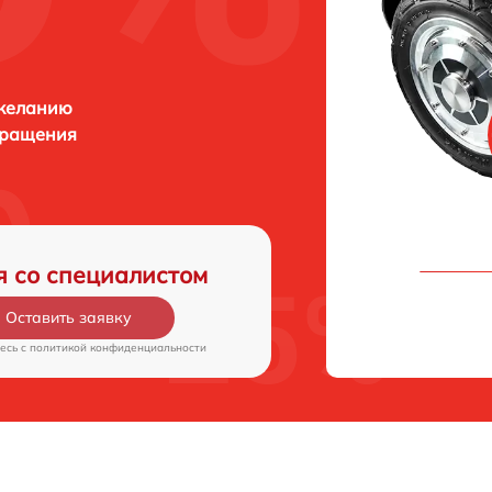
 желанию
бращения
я со специалистом
Оставить заявку
есь c
политикой конфиденциальности