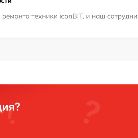
сти
емонта техники iconBIT, и наш сотрудни
ция?