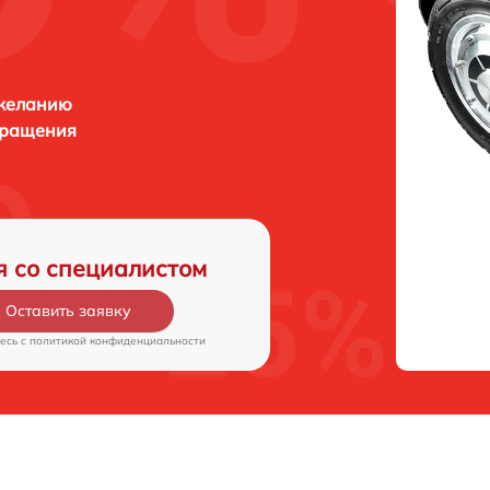
 желанию
бращения
я со специалистом
Оставить заявку
есь c
политикой конфиденциальности