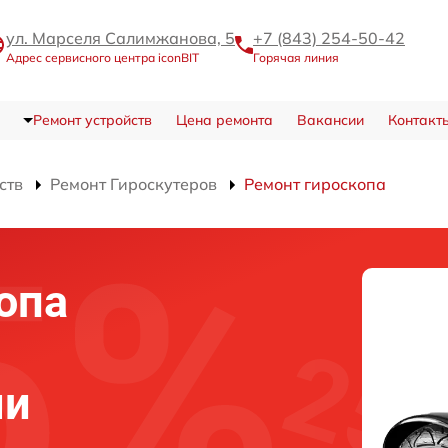
ул. Марселя Салимжанова, 5
+7 (843) 254-50-42
Адрес сервисного центра iconBIT
Горячая линия
Ремонт устройств
Цена ремонта
Вакансии
Контакт
ств
Ремонт Гироскутеров
Ремонт гироскопа
опа
ни