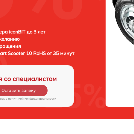
ра iconBIT до 3 лет
 желанию
бращения
art Scooter 10 RoHS от 35 минут
я со специалистом
Оставить заявку
есь c
политикой конфиденциальности