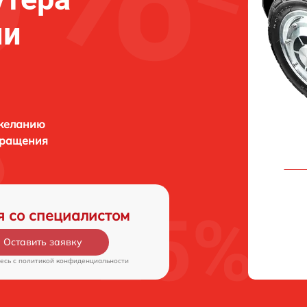
ни
 желанию
бращения
я со специалистом
Оставить заявку
есь c
политикой конфиденциальности