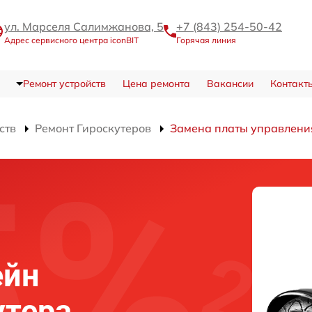
ул. Марселя Салимжанова, 5
+7 (843) 254-50-42
Адрес сервисного центра iconBIT
Горячая линия
Ремонт устройств
Цена ремонта
Вакансии
Контакт
ств
Ремонт Гироскутеров
Замена платы управления
ейн
утера