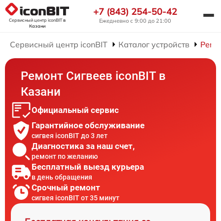
+7 (843) 254-50-42
Сервисный центр iconBIT
в
Ежедневно с 9:00 до 21:00
Казани
Сервисный центр iconBIT
Каталог устройств
Ремо
Ремонт Сигвеев iconBIT в
Казани
Официальный сервис
Гарантийное обслуживание
сигвея iconBIT до 3 лет
Диагностика за наш счет,
ремонт по желанию
Бесплатный выезд курьера
в день обращения
Срочный ремонт
сигвея iconBIT от 35 минут